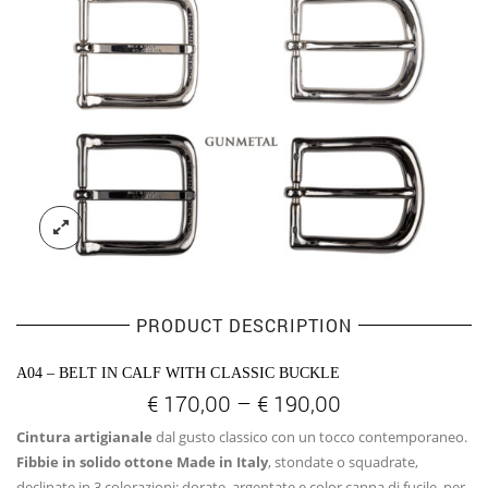
PRODUCT DESCRIPTION
A04 – BELT IN CALF WITH CLASSIC BUCKLE
€
170,00
–
€
190,00
Cintura artigianale
dal gusto classico con un tocco contemporaneo.
Fibbie in solido ottone Made in Italy
, stondate o squadrate,
declinate in 3 colorazioni: dorate, argentate e color canna di fucile, per