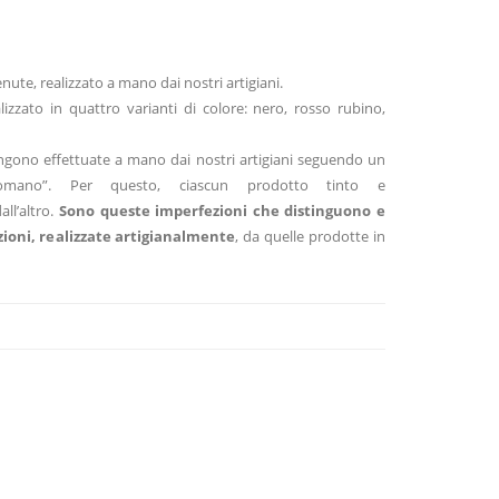
nute, realizzato a mano dai nostri artigiani.
izzato in quattro varianti di colore: nero, rosso rubino,
engono effettuate a mano dai nostri artigiani seguendo un
omano”. Per questo, ciascun prodotto tinto e
ll’altro.
Sono queste imperfezioni che distinguono e
ioni, realizzate artigianalmente
, da quelle prodotte in