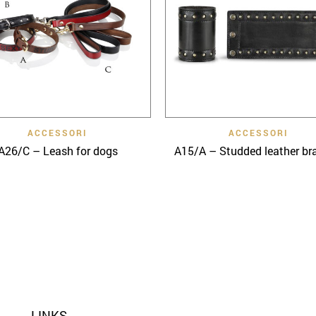
Quick View
Quick View
ACCESSORI
ACCESSORI
A26/C – Leash for dogs
A15/A – Studded leather br
LINKS