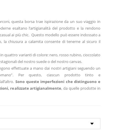
rconi, questa borsa trae ispirazione da un suo viaggio in
erne esaltano l’artigianalità del prodotto e la rendono
ù casual ai più chic. Questo modello può essere indossato a
o, la chiusura a calamita consente di tenerne al sicuro il
n quattro varianti di colore: nero, rosso rubino, cioccolato
 stagionali del nostro suede o del nostro canvas.
engono effettuate a mano dai nostri artigiani seguendo un
omano”. Per questo, ciascun prodotto tinto e
ll’altro.
Sono queste imperfezioni che distinguono e
ioni, realizzate artigianalmente
, da quelle prodotte in