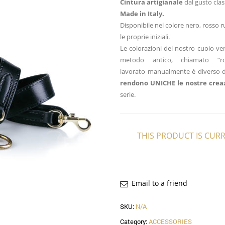
Cintura artigianale
dal gusto cla
Made in Italy.
Disponibile nel colore nero, rosso r
le proprie iniziali.
Le colorazioni del nostro cuoio v
metodo antico, chiamato “r
lavorato manualmente è diverso da
rendono UNICHE le nostre creaz
serie.
THIS PRODUCT IS CUR
Email to a friend
SKU:
N/A
Category:
ACCESSORIES