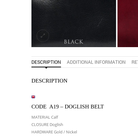
DESCRIPTION
ADDITIONAL INFORMATION
RE
DESCRIPTION
CODE A19 – DOGLISH BELT
MATERIAL Calf
CLOSURE Doglish
HARDWARE Gold / Nickel