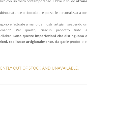
ssico con un tocco contemporaneo. Fibbie in solido
ottone
ubino, naturale o cioccolato, è possibile personalizzarla con
engono effettuate a mano dai nostri artigiani seguendo un
omano”. Per questo, ciascun prodotto tinto e
ll’altro.
Sono queste imperfezioni che distinguono e
ioni, realizzate artigianalmente
, da quelle prodotte in
RENTLY OUT OF STOCK AND UNAVAILABLE.